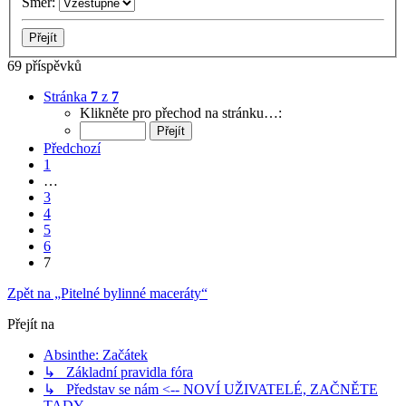
Směr:
69 příspěvků
Stránka
7
z
7
Klikněte pro přechod na stránku…:
Předchozí
1
…
3
4
5
6
7
Zpět na „Pitelné bylinné maceráty“
Přejít na
Absinthe: Začátek
↳ Základní pravidla fóra
↳ Představ se nám <-- NOVÍ UŽIVATELÉ, ZAČNĚTE
TADY