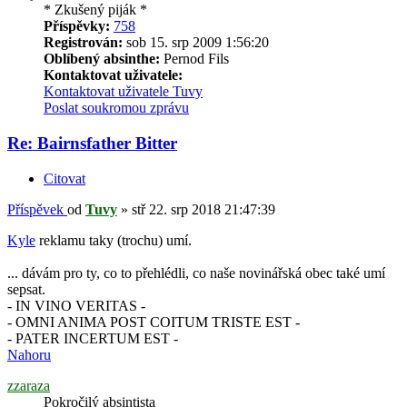
* Zkušený piják *
Příspěvky:
758
Registrován:
sob 15. srp 2009 1:56:20
Oblíbený absinthe:
Pernod Fils
Kontaktovat uživatele:
Kontaktovat uživatele Tuvy
Poslat soukromou zprávu
Re: Bairnsfather Bitter
Citovat
Příspěvek
od
Tuvy
»
stř 22. srp 2018 21:47:39
Kyle
reklamu taky (trochu) umí.
... dávám pro ty, co to přehlédli, co naše novinářská obec také umí
sepsat.
- IN VINO VERITAS -
- OMNI ANIMA POST COITUM TRISTE EST -
- PATER INCERTUM EST -
Nahoru
zzaraza
Pokročilý absintista