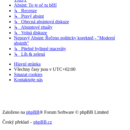
Absint: To je oč tu běží
↳ Recenze
↳ Pravý absint
↳ Obecná absintová diskuze
↳ Absintové rituály
↳ Volná diskuze
Nepravý Absint: Řečeno politicky korektně - "Moderní
absinth"
↳ Pitelné bylinné maceráty
↳ Líh & zelená
Hlavní stránka
Všechny časy jsou v
UTC+02:00
Smazat cookies
Kontaktujte nás
Založeno na
phpBB
® Forum Software © phpBB Limited
Český překlad –
phpBB.cz