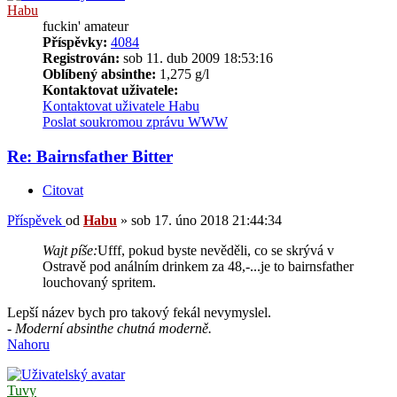
Habu
fuckin' amateur
Příspěvky:
4084
Registrován:
sob 11. dub 2009 18:53:16
Oblíbený absinthe:
1,275 g/l
Kontaktovat uživatele:
Kontaktovat uživatele Habu
Poslat soukromou zprávu
WWW
Re: Bairnsfather Bitter
Citovat
Příspěvek
od
Habu
»
sob 17. úno 2018 21:44:34
Wajt píše:
Ufff, pokud byste nevěděli, co se skrývá v
Ostravě pod análním drinkem za 48,-...je to bairnsfather
louchovaný spritem.
Lepší název bych pro takový fekál nevymyslel.
- Moderní absinthe chutná moderně.
Nahoru
Tuvy