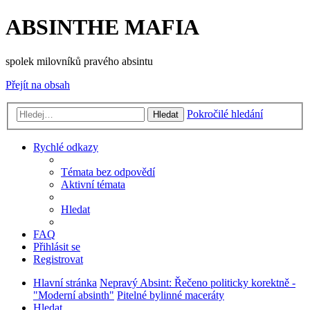
ABSINTHE MAFIA
spolek milovníků pravého absintu
Přejít na obsah
Pokročilé hledání
Hledat
Rychlé odkazy
Témata bez odpovědí
Aktivní témata
Hledat
FAQ
Přihlásit se
Registrovat
Hlavní stránka
Nepravý Absint: Řečeno politicky korektně -
"Moderní absinth"
Pitelné bylinné maceráty
Hledat