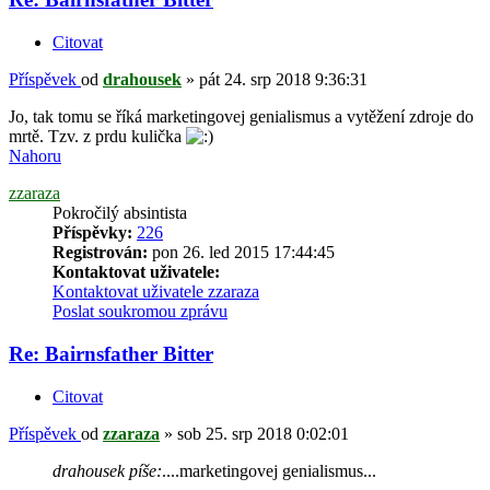
Citovat
Příspěvek
od
drahousek
»
pát 24. srp 2018 9:36:31
Jo, tak tomu se říká marketingovej genialismus a vytěžení zdroje do
mrtě. Tzv. z prdu kulička
Nahoru
zzaraza
Pokročilý absintista
Příspěvky:
226
Registrován:
pon 26. led 2015 17:44:45
Kontaktovat uživatele:
Kontaktovat uživatele zzaraza
Poslat soukromou zprávu
Re: Bairnsfather Bitter
Citovat
Příspěvek
od
zzaraza
»
sob 25. srp 2018 0:02:01
drahousek píše:
....marketingovej genialismus...