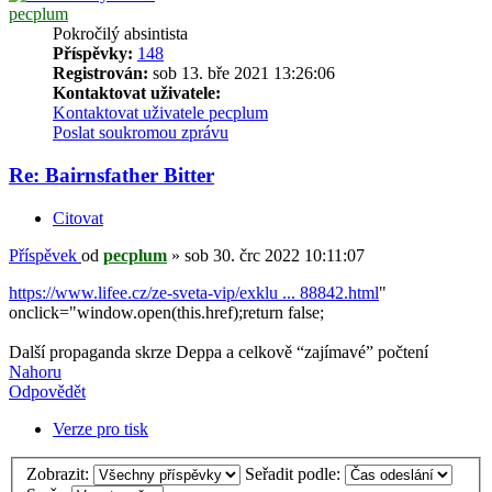
pecplum
Pokročilý absintista
Příspěvky:
148
Registrován:
sob 13. bře 2021 13:26:06
Kontaktovat uživatele:
Kontaktovat uživatele pecplum
Poslat soukromou zprávu
Re: Bairnsfather Bitter
Citovat
Příspěvek
od
pecplum
»
sob 30. črc 2022 10:11:07
https://www.lifee.cz/ze-sveta-vip/exklu ... 88842.html
"
onclick="window.open(this.href);return false;
Další propaganda skrze Deppa a celkově “zajímavé” počtení
Nahoru
Odpovědět
Verze pro tisk
Zobrazit:
Seřadit podle: