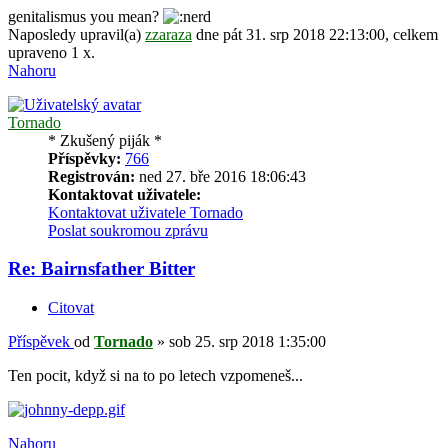
genitalismus you mean?
Naposledy upravil(a)
zzaraza
dne pát 31. srp 2018 22:13:00, celkem
upraveno 1 x.
Nahoru
Tornado
* Zkušený piják *
Příspěvky:
766
Registrován:
ned 27. bře 2016 18:06:43
Kontaktovat uživatele:
Kontaktovat uživatele Tornado
Poslat soukromou zprávu
Re: Bairnsfather Bitter
Citovat
Příspěvek
od
Tornado
»
sob 25. srp 2018 1:35:00
Ten pocit, když si na to po letech vzpomeneš...
Nahoru