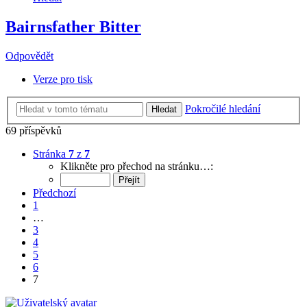
Bairnsfather Bitter
Odpovědět
Verze pro tisk
Pokročilé hledání
Hledat
69 příspěvků
Stránka
7
z
7
Klikněte pro přechod na stránku…:
Předchozí
1
…
3
4
5
6
7