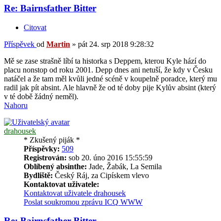
Re: Bairnsfather Bitter
Citovat
Příspěvek
od
Martin
»
pát 24. srp 2018 9:28:32
Mě se zase strašně líbí ta historka s Deppem, kterou Kyle hází do
placu nonstop od roku 2001. Depp dnes ani netuší, že kdy v Česku
natáčel a že tam měl kvůli jedné scéně v koupelně poradce, který mu
radil jak pít absint. Ale hlavně že od té doby pije Kylův absint (který
v té době žádný neměl).
Nahoru
drahousek
* Zkušený piják *
Příspěvky:
509
Registrován:
sob 20. úno 2016 15:55:59
Oblíbený absinthe:
Jade, Žabák, La Semila
Bydliště:
Český Ráj, za Cipískem vlevo
Kontaktovat uživatele:
Kontaktovat uživatele drahousek
Poslat soukromou zprávu
ICQ
WWW
Re: Bairnsfather Bitter