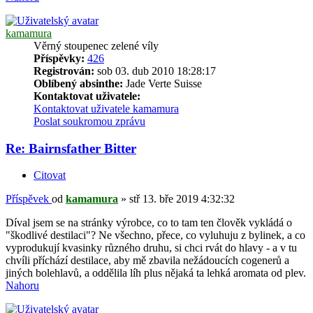
kamamura
Věrný stoupenec zelené víly
Příspěvky:
426
Registrován:
sob 03. dub 2010 18:28:17
Oblíbený absinthe:
Jade Verte Suisse
Kontaktovat uživatele:
Kontaktovat uživatele kamamura
Poslat soukromou zprávu
Re: Bairnsfather Bitter
Citovat
Příspěvek
od
kamamura
»
stř 13. bře 2019 4:32:32
Díval jsem se na stránky výrobce, co to tam ten člověk vykládá o
"škodlivé destilaci"? Ne všechno, přece, co vyluhuju z bylinek, a co
vyprodukují kvasinky různého druhu, si chci rvát do hlavy - a v tu
chvíli příchází destilace, aby mě zbavila nežádoucích cogenerů a
jiných bolehlavů, a oddělila líh plus nějaká ta lehká aromata od plev.
Nahoru